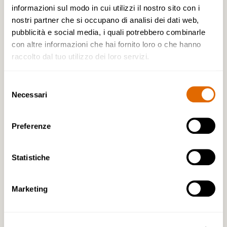
Pacchetto Basic
informazioni sul modo in cui utilizzi il nostro sito con i
nostri partner che si occupano di analisi dei dati web,
Cos’è il Pacchetto Basic e a chi si rivolge?
pubblicità e social media, i quali potrebbero combinarle
con altre informazioni che hai fornito loro o che hanno
Il Pacchetto Basic rappresenta la soluzione ideale
raccolto dal tuo utilizzo dei loro servizi.
per chi desidera gestire la vendita in autonomia,
ma facendo affidamento su un solido supporto
Selezione
professionale. È pensato per chi ha già esperienza
Necessari
del
di compravendita immobiliare o per chi preferisce
consenso
mantenere il pieno controllo delle visite e delle
Preferenze
trattative, con la certezza di avere alle spalle una
squadra pronta ad assisterlo nella parte
documentale e burocratica.
Statistiche
Marketing
Quali servizi vengono offerti con il Pacchetto
Basic?