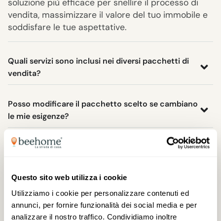
soluzione più efficace per snellire il processo di
vendita, massimizzare il valore del tuo immobile e
soddisfare le tue aspettative.
Quali servizi sono inclusi nei diversi pacchetti di
vendita?
Posso modificare il pacchetto scelto se cambiano
le mie esigenze?
Quali sono i tempi medi di vendita?
Garantite un supporto tecnico e legale per la
Questo sito web utilizza i cookie
trattativa e la vendita?
Utilizziamo i cookie per personalizzare contenuti ed
annunci, per fornire funzionalità dei social media e per
analizzare il nostro traffico. Condividiamo inoltre