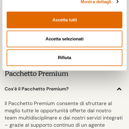
Mostra dettagli
Come posso attivare il Pacchetto Basic?
Accetta tutti
È previsto un supporto parziale anche con la
modalità Basic?
Accetta selezionati
È possibile passare a un pacchetto più avanzato
durante la vendita?
Rifiuta
Pacchetto Premium
Cos’è il Pacchetto Premium?
Il Pacchetto Premium consente di sfruttare al
meglio tutte le opportunità offerte dal nostro
team multidisciplinare e dai nostri servizi integrati
– grazie al supporto continuo di un agente